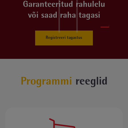
Garanteeritud rahulelu
või saad raha tagasi
Registreeri tagastus
Programmi
reeglid