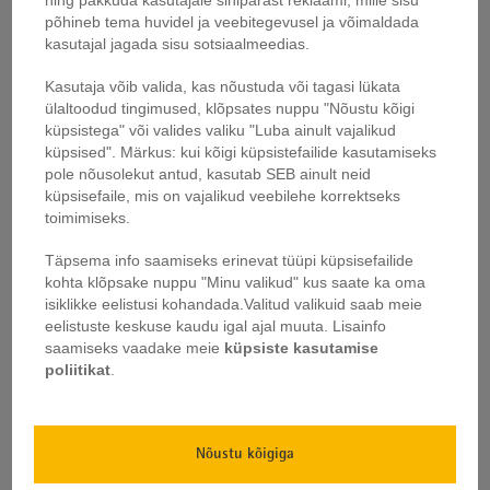
ning pakkuda kasutajale sihipärast reklaami, mille sisu
põhineb tema huvidel ja veebitegevusel ja võimaldada
kasutajal jagada sisu sotsiaalmeedias.
Kasutaja võib valida, kas nõustuda või tagasi lükata
ülaltoodud tingimused, klõpsates nuppu "Nõustu kõigi
küpsistega" või valides valiku "Luba ainult vajalikud
küpsised". Märkus: kui kõigi küpsistefailide kasutamiseks
pole nõusolekut antud, kasutab SEB ainult neid
küpsisefaile, mis on vajalikud veebilehe korrektseks
toimimiseks.
Täpsema info saamiseks erinevat tüüpi küpsisefailide
kohta klõpsake nuppu "Minu valikud" kus saate ka oma
isiklikke eelistusi kohandada.
Valitud valikuid saab meie
eelistuste keskuse kaudu igal ajal muuta.
Lisainfo
saamiseks vaadake meie
küpsiste kasutamise
poliitikat
.
Nõustu kõigiga