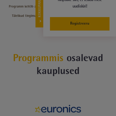
KOKKUPANEK
uudiskiri!
Programm kehtib alates 01.07.2026 kuni 31.12.2026 ja kehtib valitud
mudelitele.
Täielikud tingimused leiad siit:
Tingimused - programm "Rahulolu
garanteeritud"
.
Registreeru
Programmis
osalevad
kauplused