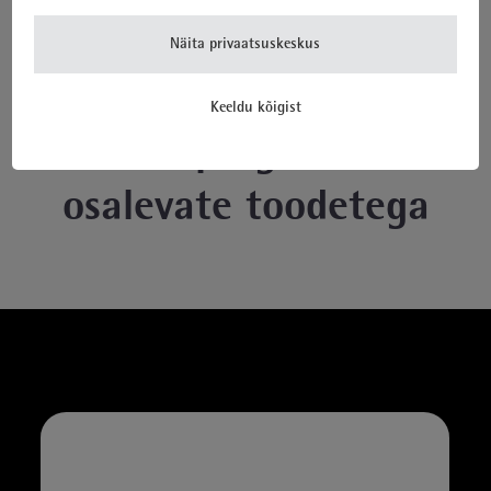
Näita privaatsuskeskus
Keeldu kõigist
Tutvu
programmis
osalevate toodetega