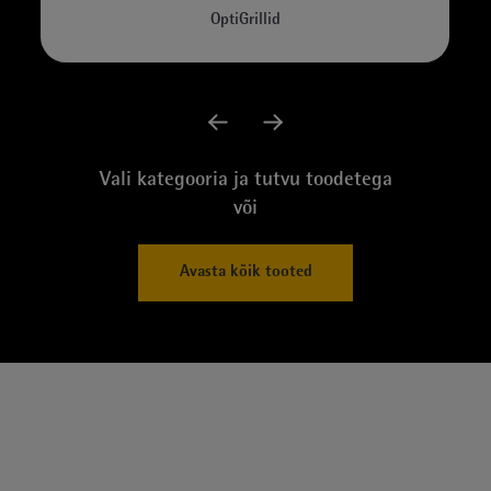
OptiGrillid
Vali kategooria ja tutvu toodetega
või
Avasta kõik tooted