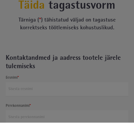
Täida
tagastusvorm
Tärniga (
*
) tähistatud väljad on tagastuse
korrektseks töötlemiseks kohustuslikud.
Kontaktandmed ja aadress tootele järele
tulemiseks
Eesnimi
Perekonnanimi
E-post