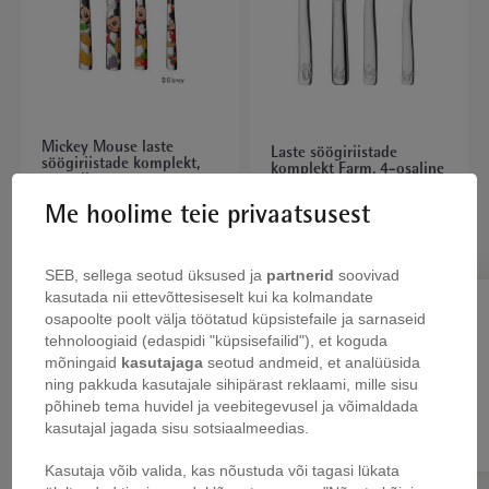
Mickey Mouse laste
Laste söögiriistade
söögiriistade komplekt,
komplekt Farm, 4-osaline
4-osaline
Me hoolime teie privaatsusest
SEB, sellega seotud üksused ja
partnerid
soovivad
kasutada nii ettevõttesiseselt kui ka kolmandate
KOKKUPANEK
Klõpsake siin, et tellida meie
osapoolte poolt välja töötatud küpsistefaile ja sarnaseid
tehnoloogiaid (edaspidi "küpsisefailid"), et koguda
uudiskiri!
mõningaid
kasutajaga
seotud andmeid, et analüüsida
ning pakkuda kasutajale sihipärast reklaami, mille sisu
põhineb tema huvidel ja veebitegevusel ja võimaldada
Registreeru
kasutajal jagada sisu sotsiaalmeedias.
Kasutaja võib valida, kas nõustuda või tagasi lükata