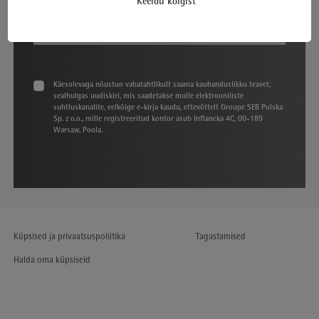
Keeldu kõigist
Telli
*
Käesolevaga nõustun vabatahtlikult saama kaubanduslikku teavet,
sealhulgas uudiskiri, mis saadetakse mulle elektrooniliste
suhtluskanalite, eelkõige e-kirja kaudu, ettevõttelt Groupe SEB Polska
Sp. z o.o., mille registreeritud kontor asub Inflancka 4C, 00-189
Warsaw, Poola.
Küpsised ja privaatsuspoliitika
Tagastamised
Halda oma küpsiseid