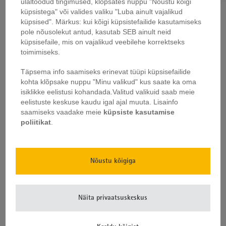
ülaltoodud tingimused, klõpsates nuppu "Nõustu kõigi
küpsistega" või valides valiku "Luba ainult vajalikud
Laste söögiriistade
Laste söögiriistade
küpsised". Märkus: kui kõigi küpsistefailide kasutamiseks
komplekt Lion King, 4-
komplekt Jungle Book, 4-
osaline
osaline
pole nõusolekut antud, kasutab SEB ainult neid
küpsisefaile, mis on vajalikud veebilehe korrektseks
toimimiseks.
Täpsema info saamiseks erinevat tüüpi küpsisefailide
kohta klõpsake nuppu "Minu valikud" kus saate ka oma
isiklikke eelistusi kohandada.
Valitud valikuid saab meie
Lk kohta
24
eelistuste keskuse kaudu igal ajal muuta.
Lisainfo
saamiseks vaadake meie
küpsiste kasutamise
poliitikat
.
Meiega ei jää te millestki ilma!
Nõustu kõigiga
Ühinege meie uudiskirja tellijatega ja nautige uusimat teavet.
Hoiame teid kursis ehtivate allahindluste, eripakkumiste,
müügikampaaniate ja uute toodetega.
Näita privaatsuskeskus