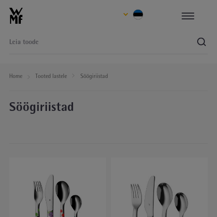
Home
Tooted lastele
Söögiriistad
Söögiriistad