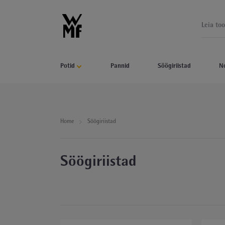
Potid
Pannid
Söögiriistad
N
Home
Söögiriistad
Söögiriistad