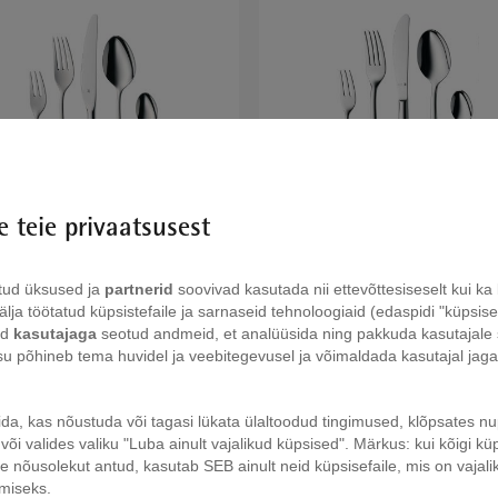
 teie privaatsusest
oni 30-osaline söögiriistade
Kult 30-osaline söögiriistade
lekt (6 inimesele)
komplekt, monoplokk (6 inimes
tud üksused ja
partnerid
soovivad kasutada nii ettevõttesiseselt kui k
lja töötatud küpsistefaile ja sarnaseid tehnoloogiaid (edaspidi "küpsisefa
id
kasutajaga
seotud andmeid, et analüüsida ning pakkuda kasutajale 
isu põhineb tema huvidel ja veebitegevusel ja võimaldada kasutajal jag
ida, kas nõustuda või tagasi lükata ülaltoodud tingimused, klõpsates 
või valides valiku "Luba ainult vajalikud küpsised". Märkus: kui kõigi küp
 nõusolekut antud, kasutab SEB ainult neid küpsisefaile, mis on vajali
imiseks.