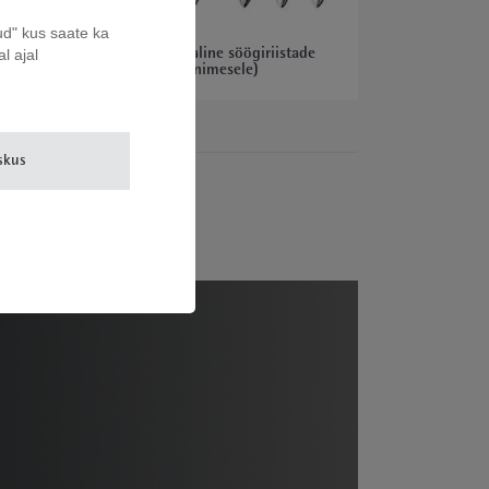
ud" kus saate ka
l ajal
de
Premier 66-osaline söögiriistade
komplekt (12 inimesele)
skus