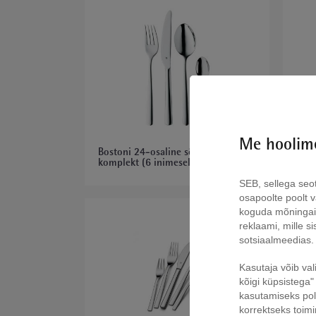
Me hoolime
Bostoni 24-osaline söögiriistade
Bost
komplekt (6 inimesele)
komp
SEB, sellega seo
osapoolte poolt vä
koguda mõninga
reklaami, mille s
sotsiaalmeedias.
Kasutaja võib val
kõigi küpsistega" 
kasutamiseks pole
korrektseks toim