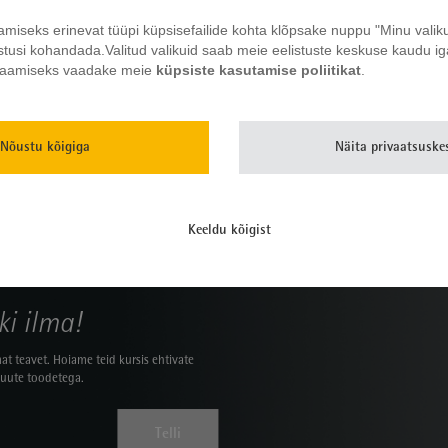
miseks erinevat tüüpi küpsisefailide kohta klõpsake nuppu "Minu valik
istusi kohandada.
Valitud valikuid saab meie eelistuste keskuse kaudu iga
rmo 66-osaline söögiriistade
Premier 30-osaline söögiriista
lekt (12 inimesele)
komplekt (6 inimesele)
 saamiseks vaadake meie
küpsiste kasutamise poliitikat
.
Nõustu kõigiga
Näita privaatsuske
Keeldu kõigist
ki ilma!
at teavet. Hoiame teid kursis ehtivate
 uute toodetega.
Telli