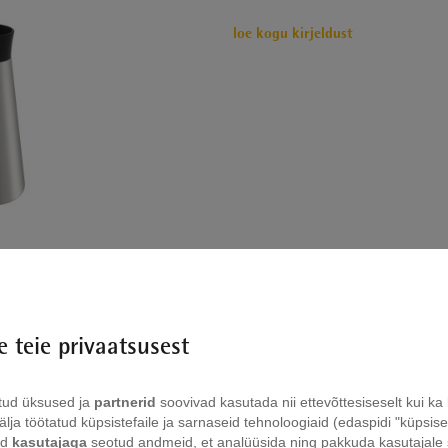
loe kogu kirjeldust
〱
 teie privaatsusest
tud üksused ja
partnerid
soovivad kasutada nii ettevõttesiseselt kui k
lja töötatud küpsistefaile ja sarnaseid tehnoloogiaid (edaspidi "küpsisefa
id
kasutajaga
seotud andmeid, et analüüsida ning pakkuda kasutajale 