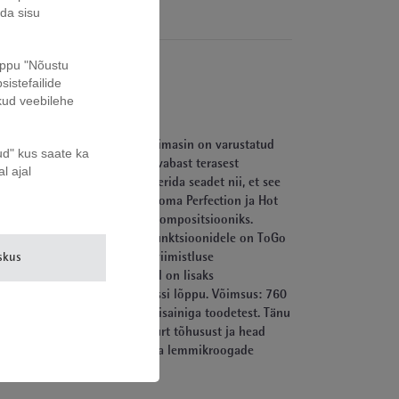
ada sisu
nuppu "Nõustu
sistefailide
kud veebilehe
ööpinnal liigselt ruumi. Kohvimasin on varustatud
ud" kus saate ka
ka 350 ml Cromargan® roostevabast terasest
l ajal
maldab kasutajal programmeerida seadet nii, et see
ohvimasina unikaalsed WMF Aroma Perfection ja Hot
kohvi tõeliselt täiuslikuks kompositsiooniks.
programm. Lisaks arvukatele funktsioonidele on ToGo
skus
rvilahenduse ja musta värvi viimistluse
e. Kitchenminis kohvimasinal on lisaks
us pärast kohvikeetmisprotsessi lõppu. Võimsus: 760
 kompaktse ja läbimõeldud disainiga toodetest. Tänu
kasutajatele, kes hindavad suurt tõhusust ja head
davad kasutajal optimeerida oma lemmikroogade