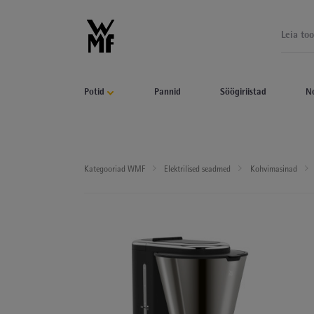
Potid
Pannid
Söögiriistad
N
Kategooriad WMF
Elektrilised seadmed
Kohvimasinad