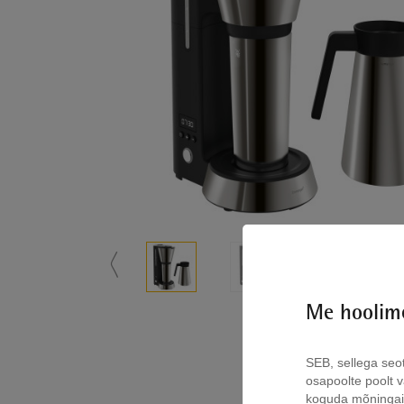
〱
Me hoolime
SEB, sellega seo
osapoolte poolt vä
koguda mõninga