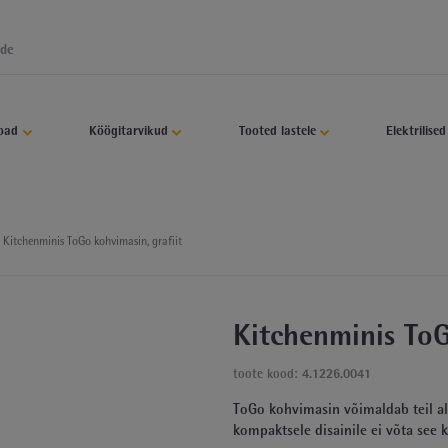
Näita kõiki
Comfort Line kööginõude komplekt - 8-osaline
4 noast koosnev komplekt SpitzenKlasse Plus hoidik + teritaja
oad
Köögitarvikud
Tooted lastele
Elektrilise
Meeleoluvalgusega Ambient veinijahuti
WMF Perfection elektrigrill
Kitchenminis ToGo kohvimasin, grafiit
Kitchenminis ühe muna keetja
Kitchenminis ToG
toote kood:
4.1226.0041
ToGo kohvimasin võimaldab teil al
kompaktsele disainile ei võta see k