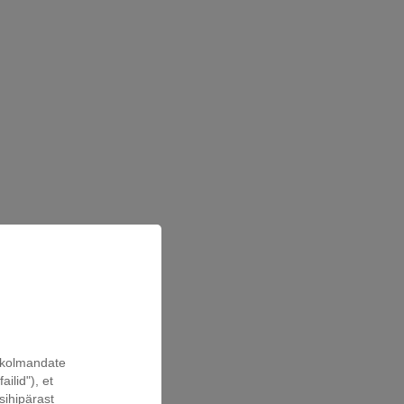
a kolmandate
ilid"), et
sihipärast