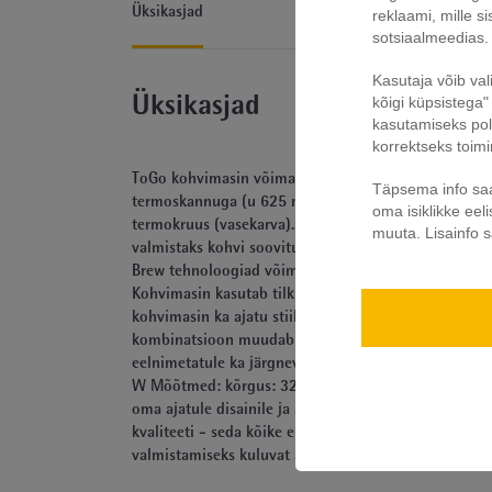
Üksikasjad
reklaami, mille s
sotsiaalmeedias.
Kasutaja võib val
kõigi küpsistega" 
Üksikasjad
kasutamiseks pole
korrektseks toim
ToGo kohvimasin võimaldab teil alati nautida suurepä
Täpsema info saa
termoskannuga (u 625 ml mahutavusega), mis sobib k
oma isiklikke eel
termokruus (vasekarva). Selle kohvimasina teiseks s
muuta.
Lisainfo
valmistaks kohvi soovitud ajal. See funktsioon või
Brew tehnoloogiad võimaldavad programmeerida aroomi
Kohvimasin kasutab tilkumiskaitsega filtrikassetti 
kohvimasin ka ajatu stiiliga. Seadme korpus on valmi
kombinatsioon muudab seadme disaini tõeliselt ajatuk
eelnimetatule ka järgnevad täiendavad eelised: välim
W Mõõtmed: kõrgus: 32,4 cm x pikkus: 20,3 cm x laiu
oma ajatule disainile ja ainulaadsetele tooterakendus
kvaliteeti - seda kõike ergonoomilisemas vormis. S
valmistamiseks kuluvat aega.