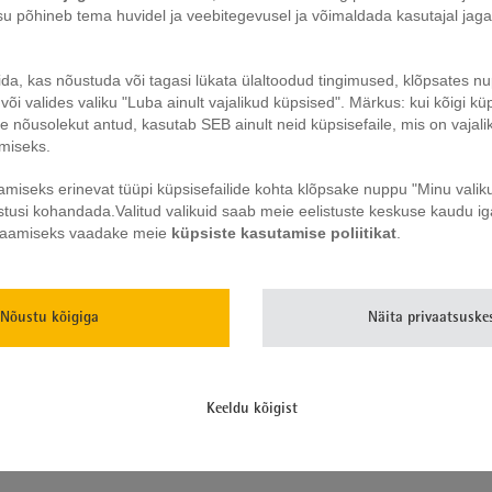
isu põhineb tema huvidel ja veebitegevusel ja võimaldada kasutajal jag
ida, kas nõustuda või tagasi lükata ülaltoodud tingimused, klõpsates 
või valides valiku "Luba ainult vajalikud küpsised". Märkus: kui kõigi küp
 nõusolekut antud, kasutab SEB ainult neid küpsisefaile, mis on vajali
imiseks.
raselt aromaatset kohvi. Tänu kompaktsele disainile ei võta see köögi t
miseks erinevat tüüpi küpsisefailide kohta klõpsake nuppu "Minu valik
uni 5 tassi kohvi (iga tass 125 ml) valmistamiseks. Komplekti kuulub 
istusi kohandada.
Valitud valikuid saab meie eelistuste keskuse kaudu iga
uureks eeliseks on 24-tunnise taimeri funktsiooniga LCD-ekraan, mis või
 saamiseks vaadake meie
küpsiste kasutamise poliitikat
.
maldab teil hommikuid alustada alati värskelt valminud kohviga. ToGo k
- ja intensiivsussätted oma maitse järgi, muutes seeläbi iga tassikese 
suuruses 2. Lisaks on seadmel olemas hädavajalik katlakivi eemaldamise 
Nõustu kõigiga
Näita privaatsuske
statud grafiiditooni Cromargan® roostevabast terasest. Grafiiditoonis vä
s, tänu millele on see ainulaadne täiendus teie teistele köögiseadmetel
ine veetaseme näidik, valgustatud "start" nupp ja automaatne väljalülit
s: 12,6 cm. KITCHENminis kollektsioon koosneb tõeliselt ainulaadsetest
Keeldu kõigist
tele on see kollektsioon tõeliselt silmapaistev. See sobib suurepäraselt 
ellesse kollektsiooni kuuluvad seadmed on energiasäästlikud ja võimal