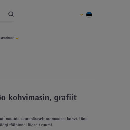
d seadmed
o kohvimasin, grafiit
ati nautida suurepäraselt aromaatset kohvi. Tänu
öögi tööpinnal liigselt ruumi.